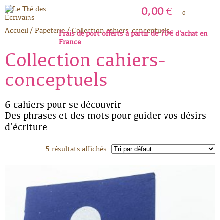
0,00
€
0
Accueil
/
Papeterie
/
Collection cahiers-conceptuels
Frais de port offerts à partir de 70€ d'achat en
France
Collection cahiers-
conceptuels
6 cahiers pour se découvrir
Des phrases et des mots pour guider vos désirs
d’écriture
5 résultats affichés