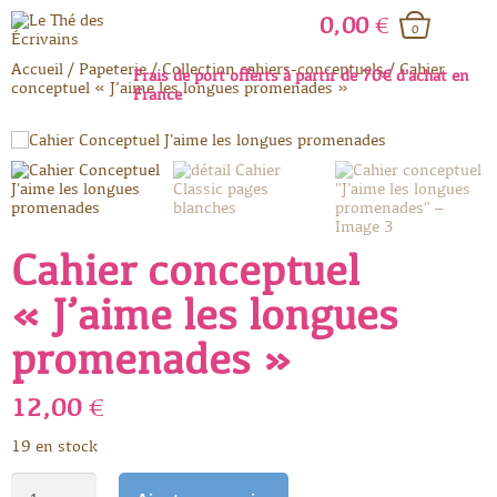
0,00
€
0
Accueil
/
Papeterie
/
Collection cahiers-conceptuels
/
Cahier
Frais de port offerts à partir de 70€ d'achat en
conceptuel « J’aime les longues promenades »
France
Cahier conceptuel
« J’aime les longues
promenades »
12,00
€
19 en stock