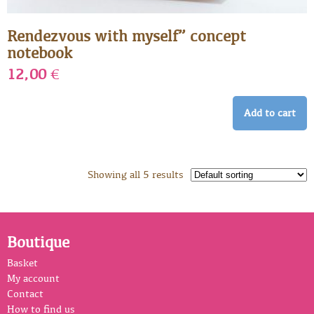
Rendezvous with myself” concept
notebook
12,00
€
Add to cart
Showing all 5 results
Boutique
Basket
My account
Contact
How to find us